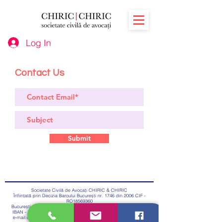
Log In
Contact Us
Submit
Societate Civilă de Avocați CHIRIC & CHIRIC
Înființată prin Decizia Baroului București nr. 1746 din 2006 CIF -
RO18569360
București, str.Căderea Bastiliei nr.80-84, parter, sector 1, 010616
IBAN - RO11BACX0000000038288250 deschis la Unicredit Bank
e-mail:
office@chiric.eu
, fax:
021.224.60.29
, mobil:
0374 914 705